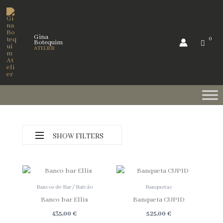
Skip
to
content
Gina
Botequim
ATELIER
SHOW FILTERS
Bancos de Bar / Balcão
Banquetas
Banco bar Ellis
Banqueta CUPID
Categorias
435,00
€
525,00
€
Preços