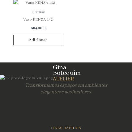
Floreiras
Vaso KENZA 142
684,00
€
Adicionar
Gina
Botequim
ATELIER
Transformamos espaços em ambientes
elegantes e acolhedores.
LINKS RÁPIDOS