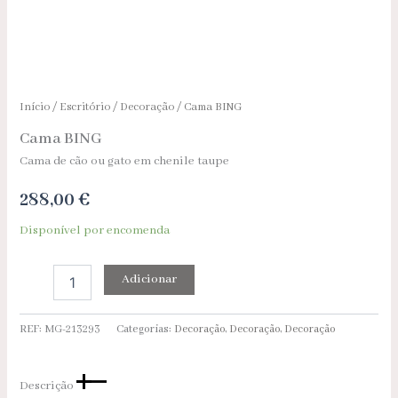
Início
/
Escritório
/
Decoração
/ Cama BING
Cama BING
Cama de cão ou gato em chenile taupe
288,00
€
Disponível por encomenda
Adicionar
REF:
MG-213293
Categorias:
Decoração
,
Decoração
,
Decoração
Descrição