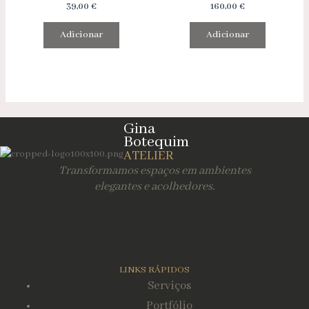
39,00
€
160,00
€
Adicionar
Adicionar
Gina
Botequim
ATELIER
Transformamos espaços em ambientes
elegantes e acolhedores.
LINKS RÁPIDOS
Serviços
Portfólio