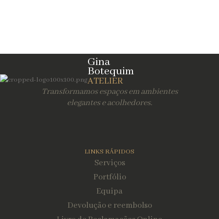
Gina
Botequim
ATELIER
Transformamos espaços em ambientes
elegantes e acolhedores.
LINKS RÁPIDOS
Serviços
Portfólio
Equipa
Devolução e reembolso