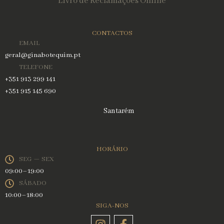
Livro de Reclamações Online
CONTACTOS
EMAIL
geral@ginabotequim.pt
TELEFONE
+351 913 299 141
+351 915 145 690
Santarém
HORÁRIO
SEG — SEX
09:00–19:00
SÁBADO
10:00–18:00
SIGA-NOS
Instagram
Facebook-