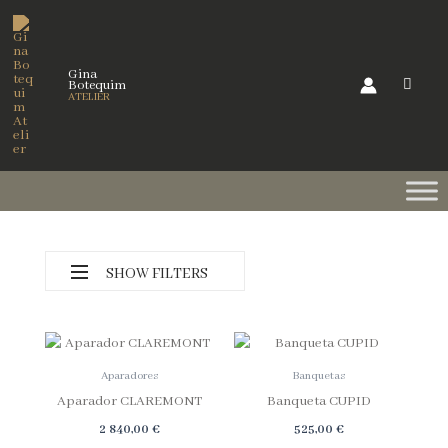
Skip
to
content
Gina
Botequim
ATELIER
SHOW FILTERS
Aparadores
Banquetas
Aparador CLAREMONT
Banqueta CUPID
Categorias
2 840,00
€
525,00
€
Preços