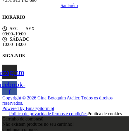
+351 915 145 690
Santarém
HORÁRIO
SEG — SEX
09:00–19:00
SÁBADO
10:00–18:00
SIGA-NOS
nstagram
acebook-
f
Copyright © 2026 Gina Botequim Atelier. Todos os direitos
reservados.
Powered by BinaryStorm.pt
Política de privacidade
Termos e condições
Política de cookies
Carrinho de compras
0
Não existem produtos no seu carrinho!
Continuar compras