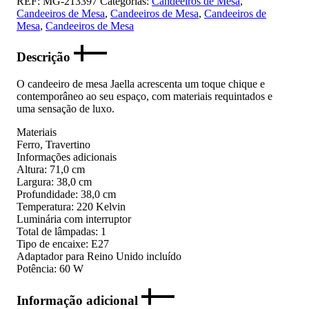
REF:
MG-213397
Categorias:
Candeeiros de Mesa
,
Candeeiros de Mesa
,
Candeeiros de Mesa
,
Candeeiros de
Mesa
,
Candeeiros de Mesa
Descrição
O candeeiro de mesa Jaella acrescenta um toque chique e
contemporâneo ao seu espaço, com materiais requintados e
uma sensação de luxo.
Materiais
Ferro, Travertino
Informações adicionais
Altura: 71,0 cm
Largura: 38,0 cm
Profundidade: 38,0 cm
Temperatura: 220 Kelvin
Luminária com interruptor
Total de lâmpadas: 1
Tipo de encaixe: E27
Adaptador para Reino Unido incluído
Potência: 60 W
Informação adicional