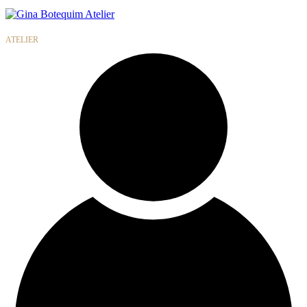
Gina
Botequim
ATELIER