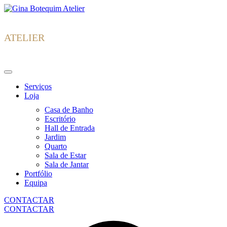
Skip
Gina
to
Botequim
content
ATELIER
Serviços
Loja
Casa de Banho
Escritório
Hall de Entrada
Jardim
Quarto
Sala de Estar
Sala de Jantar
Portfólio
Equipa
CONTACTAR
CONTACTAR