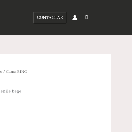
CONTACTAR
ão
/ Cama BING
henile bege