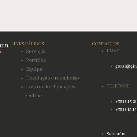
uim
LINKS RÁPIDOS
CONTACTOS
R
Serviços
EMAIL
Portfólio
geral@gin
Equipa
Devolução e reembolso
TELEFONE
Livro de Reclamações
Online
+351 913 2
+351 915 1
Santarém