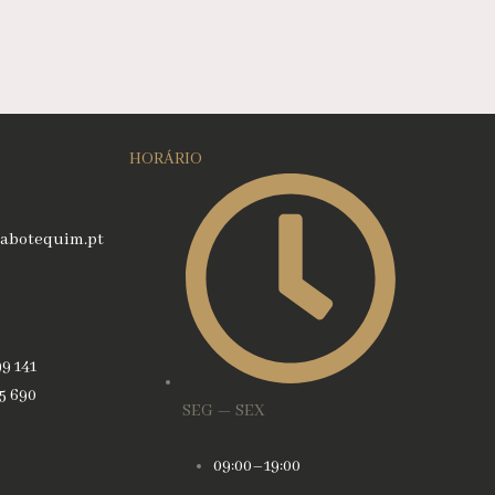
HORÁRIO
abotequim.pt
99 141
45 690
SEG — SEX
09:00–19:00