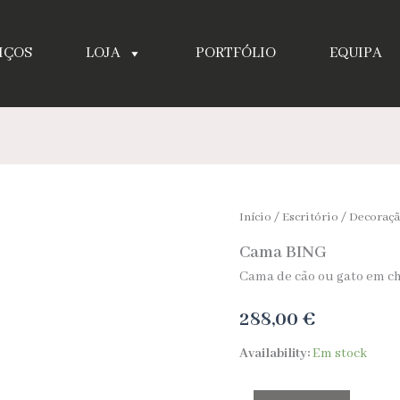
IÇOS
LOJA
PORTFÓLIO
EQUIPA
Quantidade
Início
/
Escritório
/
Decoraç
de
Cama BING
Cama
BING
Cama de cão ou gato em c
288,00
€
Availability:
Em stock