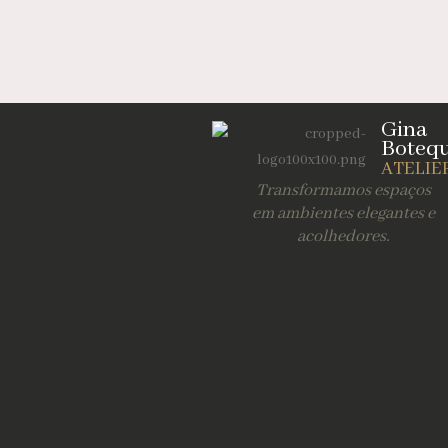
Gina
Boteq
ATELIE
Transformamos espaços
em ambientes elegantes e
acolhedores.