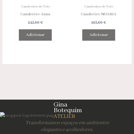
Candeeiros de Teto
Candeeiros de Teto
Candeeiro Anna
Candeeiro NUARIA
242,00
€
193,60
€
Adicionar
Adicionar
Gina
Botequim
ATELIER
Transformamos espaços em ambientes
elegantes e acolhedores.