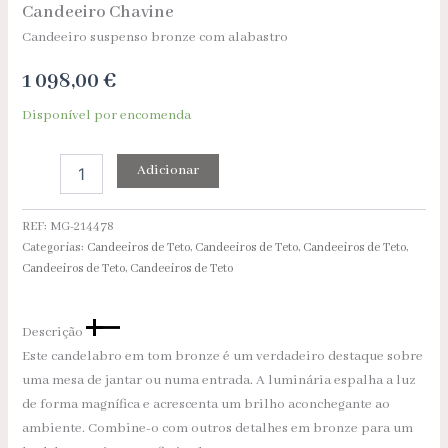
Candeeiro Chavine
Candeeiro suspenso bronze com alabastro
1 098,00
€
Disponível por encomenda
Adicionar
REF:
MG-214478
Categorias:
Candeeiros de Teto
,
Candeeiros de Teto
,
Candeeiros de Teto
,
Candeeiros de Teto
,
Candeeiros de Teto
Descrição
Este candelabro em tom bronze é um verdadeiro destaque sobre
uma mesa de jantar ou numa entrada. A luminária espalha a luz
de forma magnífica e acrescenta um brilho aconchegante ao
ambiente. Combine-o com outros detalhes em bronze para um