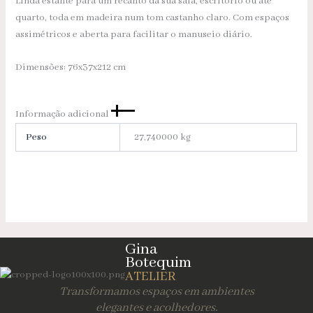
Linda estante para um recanto da sua sala, escritório ou até
quarto, toda em madeira num tom castanho claro. Com espaços
assimétricos e aberta para facilitar o manuseio diário.
Dimensões: 76x37x212 cm
Informação adicional
Peso
27,740000 kg
Gina
Botequim
ATELIER
Transformamos espaços em ambientes
elegantes e acolhedores.