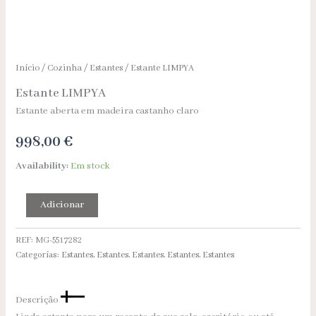
Início
/
Cozinha
/
Estantes
/ Estante LIMPYA
Estante LIMPYA
Estante aberta em madeira castanho claro
998,00
€
Availability:
Em stock
Adicionar
REF:
MG-5517282
Categorias:
Estantes
,
Estantes
,
Estantes
,
Estantes
,
Estantes
Descrição