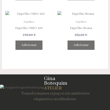
Espelhos
Espelhos
Espelho ORIO 120
Espelho Roma
760,00
€
935,00
€
Adicionar
Adicionar
Gina
Botequim
ATELIER
Transformamos espaços em ambientes
elegantes e acolhedores.