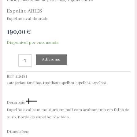
Início
/
Casa de Banho
/
Espelhos
/ Espelho ARIES
Espelho ARIES
Espelho oval dourado
190,00
€
Disponível por encomenda
Adicionar
REF:
119481
Categorias:
Espelhos
,
Espelhos
,
Espelhos
,
Espelhos
,
Espelhos
Descrição
Espelho oval com moldura em mdf com acabamento em folha de
ouro. Borda do espelho biselada.
Dimensões: