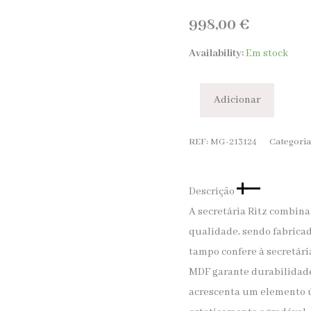
998,00
€
Availability:
Em stock
Adicionar
REF:
MG-213124
Categoria
Descrição
A secretária Ritz combin
qualidade, sendo fabricad
tampo confere à secretár
MDF garante durabilidade 
acrescenta um elemento ú