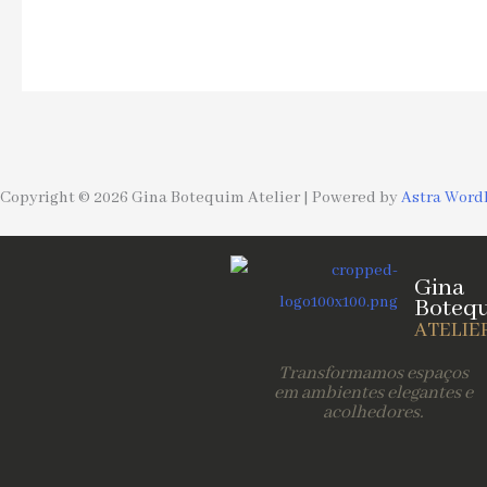
Copyright © 2026 Gina Botequim Atelier | Powered by
Astra Word
Gina
Boteq
ATELIE
Transformamos espaços
em ambientes elegantes e
acolhedores.