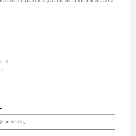
Esta secretária é ideal para um escritório doméstico ou
5 kg
cm
46,000000 kg