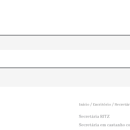
IÇOS
LOJA
PORTFÓLIO
EQUIPA
IÇOS
LOJA
PORTFÓLIO
EQUIPA
Início
/
Escritório
/
Secretár
Secretária RITZ
Secretária em castanho c