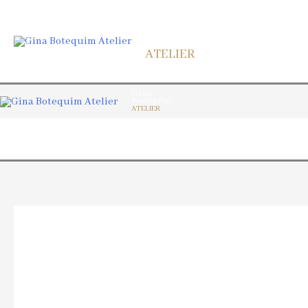
Gina
Botequim
SERV
ATELIER
Gina
Botequim
ATELIER
SERV