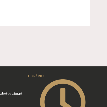
HORÁRIO
abotequim.pt