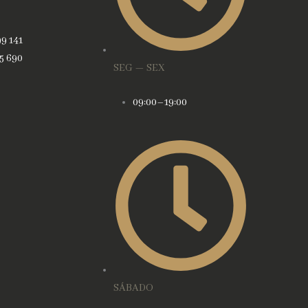
99 141
45 690
SEG — SEX
09:00–19:00
SÁBADO