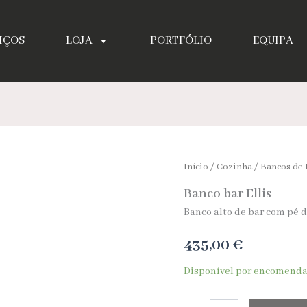
IÇOS
LOJA
PORTFÓLIO
EQUIPA
Quantidade
Início
/
Cozinha
/
Bancos de 
de
Banco bar Ellis
Banco
bar
Banco alto de bar com pé 
Ellis
435,00
€
Disponível por encomend