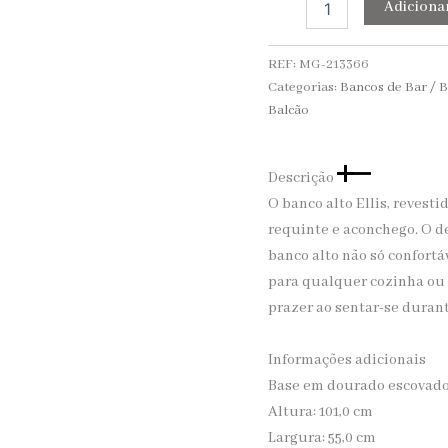
Adiciona
REF:
MG-213366
Categorias:
Bancos de Bar / 
Balcão
Descrição
O banco alto Ellis, revest
requinte e aconchego. O d
banco alto não só confor
para qualquer cozinha ou 
prazer ao sentar-se duran
Informações adicionais
Base em dourado escovad
Altura: 101,0 cm
Largura: 55,0 cm