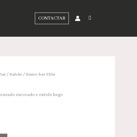
CONTACTAR
Bar / Balcão
/ Banco bar Ellis
dourado escovado e estofo bege
a