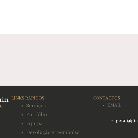
uim
LINKS RÁPIDOS
CONTACTOS
R
Serviços
EMAIL
Portfólio
geral@gin
Equipa
Devolução e reembolso