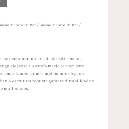
r
Balcão
,
Bancos de Bar / Balcão
,
Bancos de Bar /
ido no deslumbrante tecido biscotti, emana
esign elegante e o estofo macio tornam este
tável, mas também um complemento elegante
bar. A estrutura robusta garante durabilidade e
te muitos anos.
o