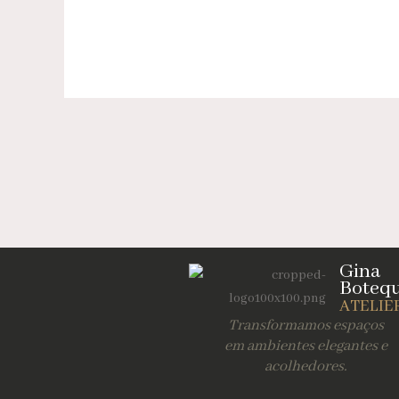
Gina
Boteq
ATELIE
Transformamos espaços
em ambientes elegantes e
acolhedores.