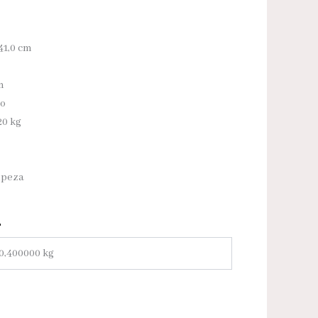
41,0 cm
m
to
20 kg
mpeza
0,400000 kg