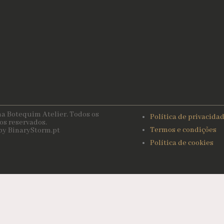
a Botequim Atelier. Todos os
Política de privacida
tos reservados.
Termos e condições
by BinaryStorm.pt
Política de cookies