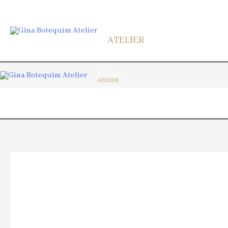
Gina
Botequim
SERV
ATELIER
Gina
Botequim
ATELIER
SERV