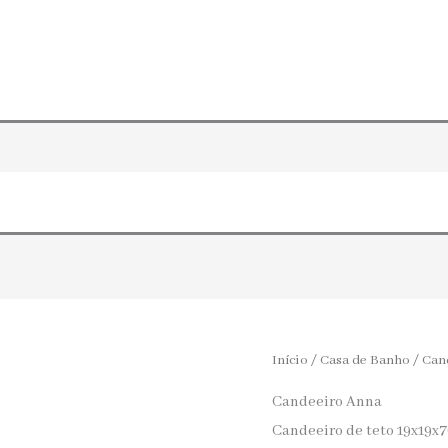
IÇOS
LOJA
PORTFÓLIO
EQUIPA
IÇOS
LOJA
PORTFÓLIO
EQUIPA
Início
/
Casa de Banho
/
Can
Candeeiro Anna
Candeeiro de teto 19x19x