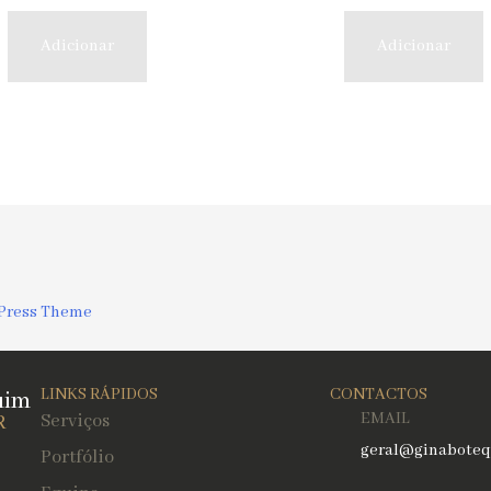
Adicionar
Adicionar
Press Theme
LINKS RÁPIDOS
CONTACTOS
uim
EMAIL
R
Serviços
geral@ginaboteq
Portfólio