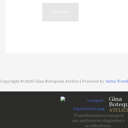
Adicionar
Copyright © 2026 Gina Botequim Atelier | Powered by
Astra Word
Gina
Boteq
ATELIE
Transformamos espaços
em ambientes elegantes e
acolhedores.