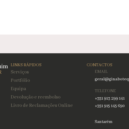
uim
LINKS RÁPIDOS
CONTACTOS
R
Serviços
EMAIL
geral@ginaboteq
Portfólio
Equipa
TELEFONE
Devolução e reembolso
+351 913 299 141
Livro de Reclamações Online
+351 915 145 690
Santarém