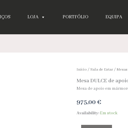
IÇOS
LOJA
PORTFÓLIO
EQUIPA
Quantidade
Início
/
Sala de Estar
/
Mesas
de
Mesa DULCE de apoi
Mesa
DULCE
Mesa de apoio em mármor
de
apoio
975,00
€
Availability:
Em stock