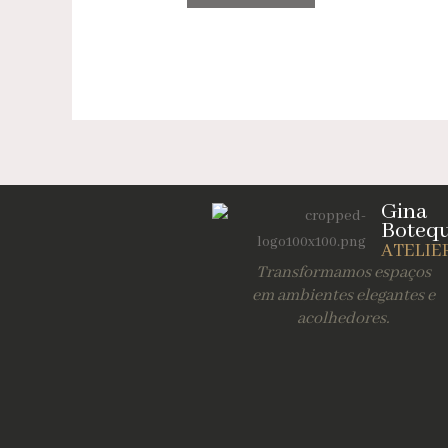
Gina
Boteq
ATELIE
Transformamos espaços
em ambientes elegantes e
acolhedores.