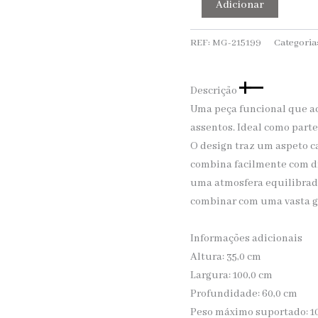
Adicionar
REF:
MG-215199
Categoria
Descrição
Uma peça funcional que ac
assentos. Ideal como part
O design traz um aspeto ca
combina facilmente com dif
uma atmosfera equilibrada
combinar com uma vasta ga
Informações adicionais
Altura: 35,0 cm
Largura: 100,0 cm
Profundidade: 60,0 cm
Peso máximo suportado: 1