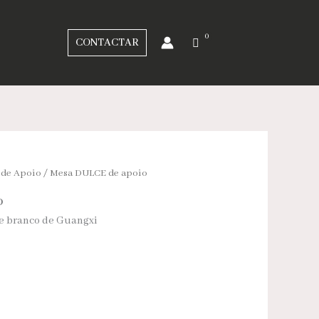
CONTACTAR
 de Apoio
/ Mesa DULCE de apoio
o
e branco de Guangxi