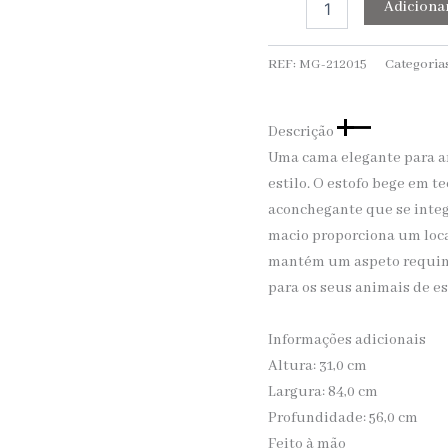
Adiciona
REF:
MG-212015
Categoria
Descrição
Uma cama elegante para a
estilo. O estofo bege em t
aconchegante que se inte
macio proporciona um loca
mantém um aspeto requint
para os seus animais de es
Informações adicionais
Altura: 31,0 cm
Largura: 84,0 cm
Profundidade: 56,0 cm
Feito à mão