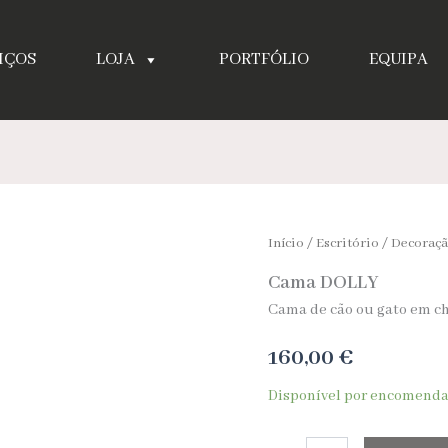
IÇOS
LOJA
PORTFÓLIO
EQUIPA
Quantidade
Início
/
Escritório
/
Decoraç
de
Cama DOLLY
Cama
DOLLY
Cama de cão ou gato em ch
160,00
€
Disponível por encomend