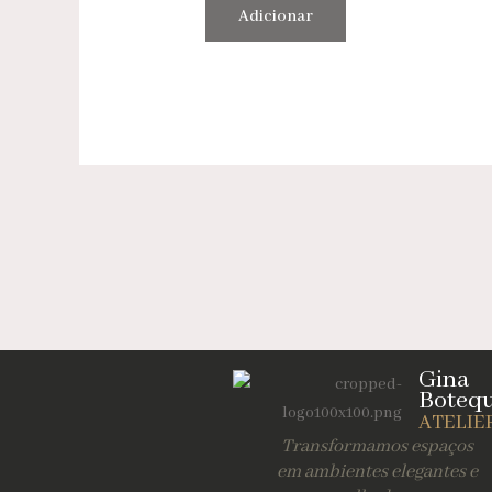
Adicionar
Gina
Boteq
ATELIE
Transformamos espaços
em ambientes elegantes e