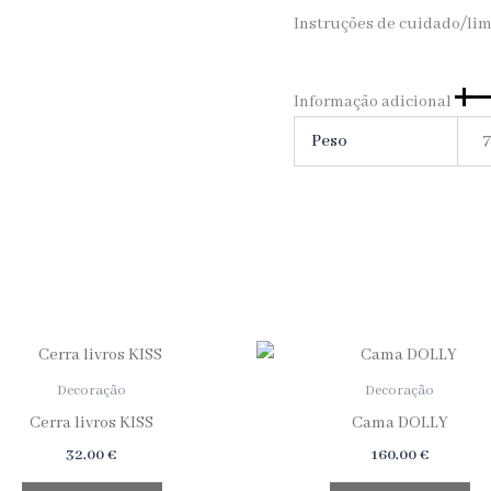
Instruções de cuidado/li
Informação adicional
Peso
7
Decoração
Decoração
Cerra livros KISS
Cama DOLLY
32,00
€
160,00
€