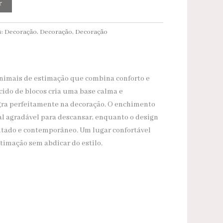
r
s:
Decoração
,
Decoração
,
Decoração
nimais de estimação que combina conforto e
ecido de blocos cria uma base calma e
gra perfeitamente na decoração. O enchimento
l agradável para descansar, enquanto o design
ado e contemporâneo. Um lugar confortável
timação sem abdicar do estilo.