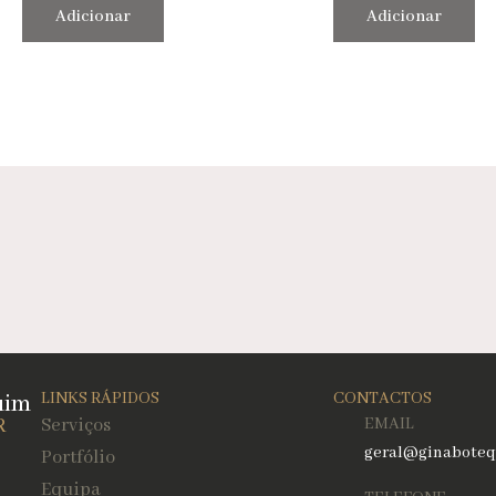
Adicionar
Adicionar
uim
LINKS RÁPIDOS
CONTACTOS
R
Serviços
EMAIL
geral@ginaboteq
Portfólio
Equipa