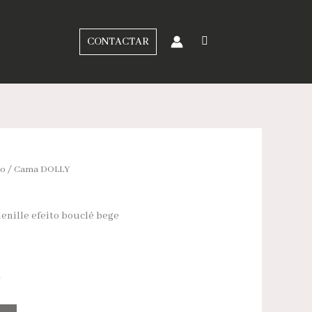
CONTACTAR
ão
/ Cama DOLLY
enille efeito bouclé bege
a