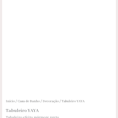
Início
/
Casa de Banho
/
Decoração
/ Tabuleiro YAYA
Tabuleiro YAYA
Tabuleiro efeito mármore preto