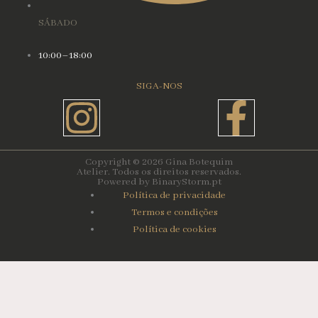
SÁBADO
10:00–18:00
SIGA-NOS
Instagram
Face
f
Copyright © 2026 Gina Botequim
Atelier. Todos os direitos reservados.
Powered by BinaryStorm.pt
Política de privacidade
Termos e condições
Política de cookies
Carrinho de compras
0
Não existem produtos no seu carrinho!
Continuar compras