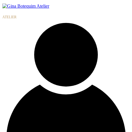
Gina
Botequim
ATELIER