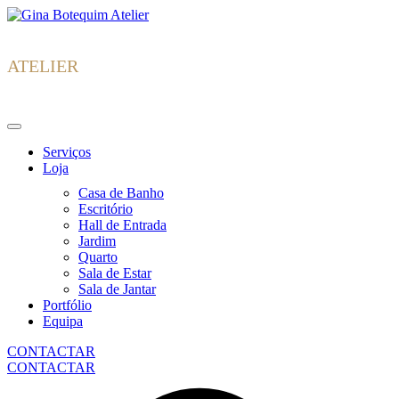
Skip
Gina
to
Botequim
content
ATELIER
Serviços
Loja
Casa de Banho
Escritório
Hall de Entrada
Jardim
Quarto
Sala de Estar
Sala de Jantar
Portfólio
Equipa
CONTACTAR
CONTACTAR