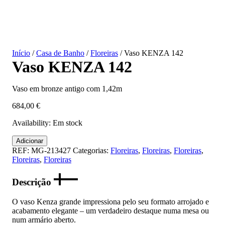
Início
/
Casa de Banho
/
Floreiras
/ Vaso KENZA 142
Vaso KENZA 142
Vaso em bronze antigo com 1,42m
684,00
€
Availability:
Em stock
Quantidade
Adicionar
de
REF:
MG-213427
Categorias:
Floreiras
,
Floreiras
,
Floreiras
,
Vaso
Floreiras
,
Floreiras
KENZA
142
Descrição
O vaso Kenza grande impressiona pelo seu formato arrojado e
acabamento elegante – um verdadeiro destaque numa mesa ou
num armário aberto.