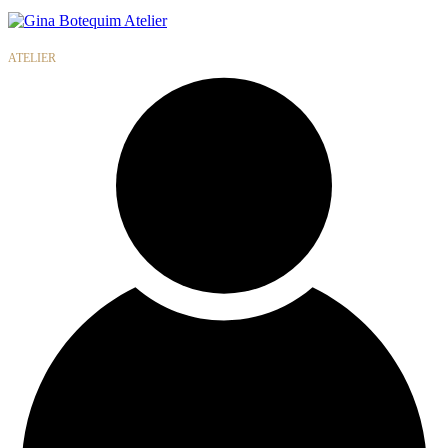
Gina
Botequim
ATELIER