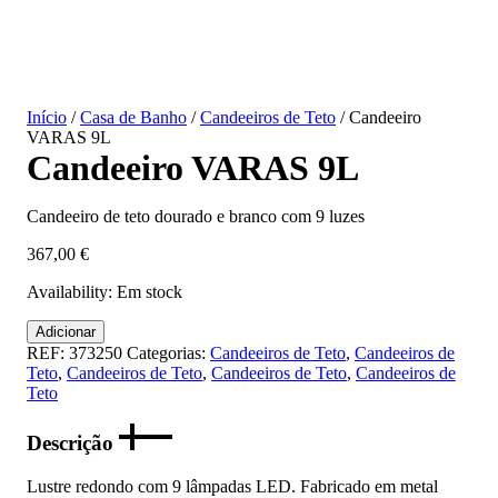
Início
/
Casa de Banho
/
Candeeiros de Teto
/ Candeeiro
VARAS 9L
Candeeiro VARAS 9L
Candeeiro de teto dourado e branco com 9 luzes
367,00
€
Availability:
Em stock
Quantidade
Adicionar
de
REF:
373250
Categorias:
Candeeiros de Teto
,
Candeeiros de
Candeeiro
Teto
,
Candeeiros de Teto
,
Candeeiros de Teto
,
Candeeiros de
VARAS
Teto
9L
Descrição
Lustre redondo com 9 lâmpadas LED. Fabricado em metal