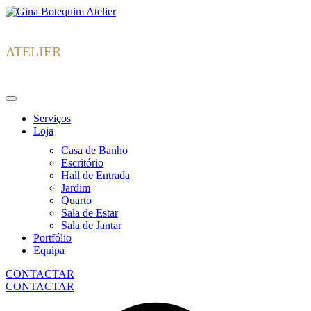
Skip
Gina
to
Botequim
content
ATELIER
Serviços
Loja
Casa de Banho
Escritório
Hall de Entrada
Jardim
Quarto
Sala de Estar
Sala de Jantar
Portfólio
Equipa
CONTACTAR
CONTACTAR