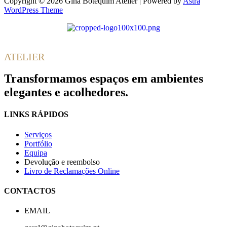
Copyright © 2026 Gina Botequim Atelier | Powered by
Astra
WordPress Theme
Gina
Botequim
ATELIER
Transformamos espaços em ambientes
elegantes e acolhedores.
LINKS RÁPIDOS
Serviços
Portfólio
Equipa
Devolução e reembolso
Livro de Reclamações Online
CONTACTOS
EMAIL