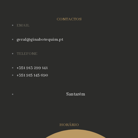
CONTACTOS
EMAIL
geral@ginabotequim.pt
TELEFONE
+351 913 299 141
+351 915 145 690
Santarém
HORÁRIO