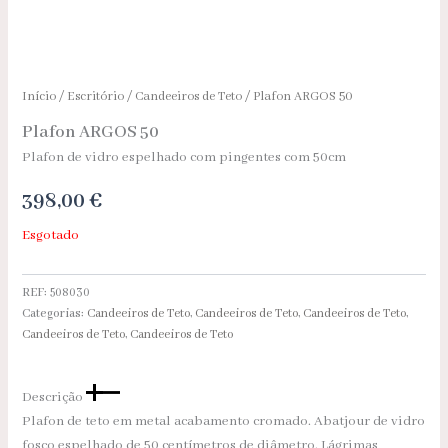
Início
/
Escritório
/
Candeeiros de Teto
/ Plafon ARGOS 50
Plafon ARGOS 50
Plafon de vidro espelhado com pingentes com 50cm
398,00
€
Esgotado
REF:
508030
Categorias:
Candeeiros de Teto
,
Candeeiros de Teto
,
Candeeiros de Teto
,
Candeeiros de Teto
,
Candeeiros de Teto
Descrição
Plafon de teto em metal acabamento cromado. Abatjour de vidro
fosco espelhado de 50 centímetros de diâmetro. Lágrimas