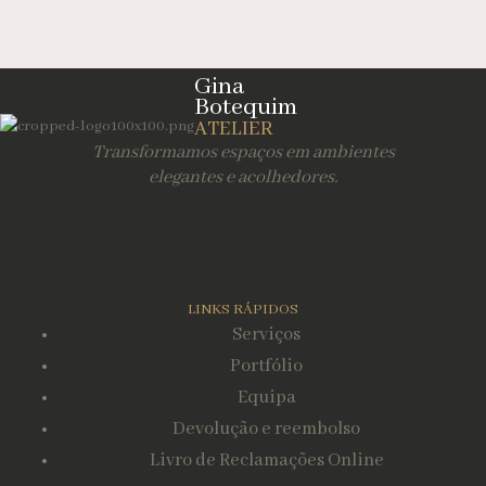
Gina
Botequim
ATELIER
Transformamos espaços em ambientes
elegantes e acolhedores.
LINKS RÁPIDOS
Serviços
Portfólio
Equipa
Devolução e reembolso
Livro de Reclamações Online