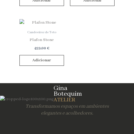
Adicionar
Adicionar
Candeeiros de Teto
Plafon Stone
459,00
€
Adicionar
Gina
Botequim
ATELIER
Transformamos espaços em ambientes
elegantes e acolhedores.