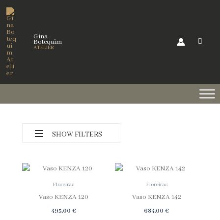
Skip
to
content
Gina
Botequim
ATELIER
SHOW FILTERS
Floreiras
Floreiras
Vaso KENZA 120
Vaso KENZA 142
Categorias
495,00
€
684,00
€
Preços