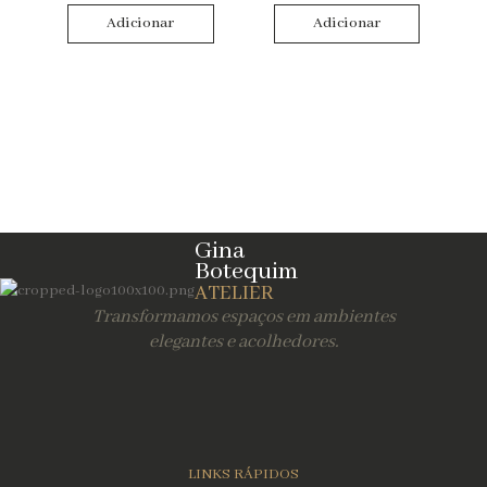
Adicionar
Adicionar
Limpar Filtros
Gina
Botequim
ATELIER
Transformamos espaços em ambientes
elegantes e acolhedores.
LINKS RÁPIDOS