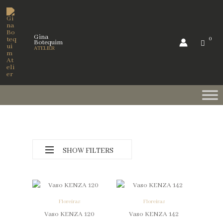
Skip
to
content
Gina
Botequim
ATELIER
SHOW FILTERS
Floreiras
Floreiras
Vaso KENZA 120
Vaso KENZA 142
Categorias