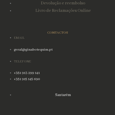
Devolução e reembolso
Livro de Reclamações Online
CONTACTOS
EMAIL
geral@ginabotequim.pt
TELEFONE
+351 913 299 141
+351 915 145 690
Santarém