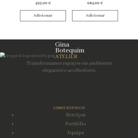
495,00
€
684,00
€
Preços
Adicionar
Adicionar
Gina
Limpar Filtros
Botequim
ATELIER
Transformamos espaços em ambientes
elegantes e acolhedores.
LINKS RÁPIDOS
Serviços
Portfólio
Equipa