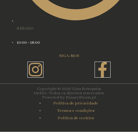
SÁBADO
10:00–18:00
SIGA-NOS
Instagram
Face
f
Copyright © 2026 Gina Botequim
Atelier. Todos os direitos reservados.
Powered by BinaryStorm.pt
Política de privacidade
Termos e condições
Política de cookies
Carrinho de compras
0