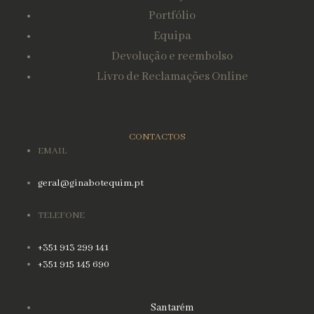
Portfólio
Equipa
Devolução e reembolso
Livro de Reclamações Online
CONTACTOS
EMAIL
geral@ginabotequim.pt
TELEFONE
+351 913 299 141
+351 915 145 690
Santarém