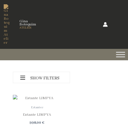
Skip
to
content
Gina
Botequim
ATELIER
SHOW FILTERS
Estantes
Estante LIMPYA
Categorias
998,00
€