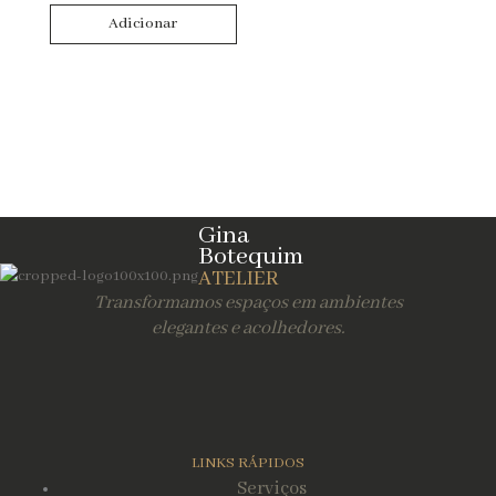
Adicionar
Limpar Filtros
Gina
Botequim
ATELIER
Transformamos espaços em ambientes
elegantes e acolhedores.
LINKS RÁPIDOS
Serviços