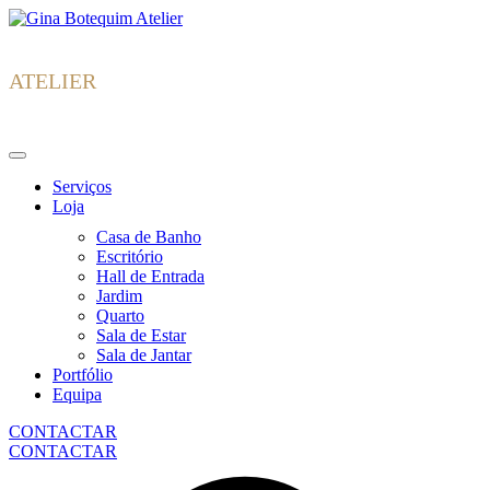
Skip
Gina
to
Botequim
content
ATELIER
Serviços
Loja
Casa de Banho
Escritório
Hall de Entrada
Jardim
Quarto
Sala de Estar
Sala de Jantar
Portfólio
Equipa
CONTACTAR
CONTACTAR