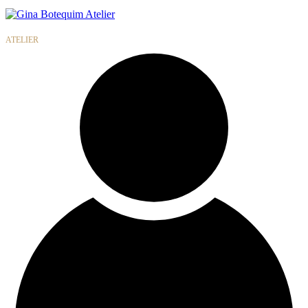
Gina
Botequim
ATELIER