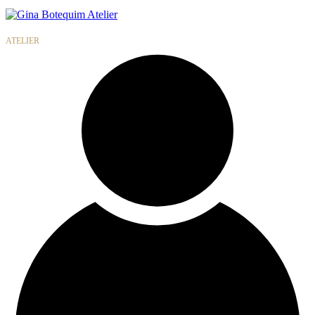
Gina
Botequim
ATELIER