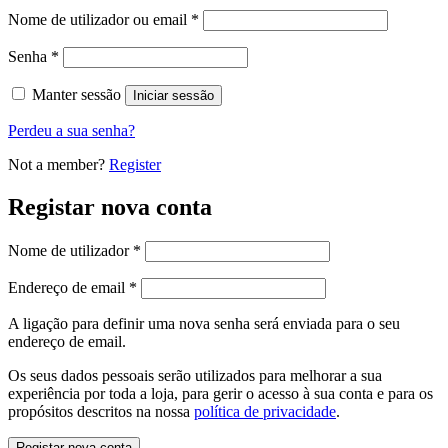
Obrigatório
Nome de utilizador ou email
*
Obrigatório
Senha
*
Manter sessão
Iniciar sessão
Perdeu a sua senha?
Not a member?
Register
Registar nova conta
Obrigatório
Nome de utilizador
*
Obrigatório
Endereço de email
*
A ligação para definir uma nova senha será enviada para o seu
endereço de email.
Os seus dados pessoais serão utilizados para melhorar a sua
experiência por toda a loja, para gerir o acesso à sua conta e para os
propósitos descritos na nossa
política de privacidade
.
Registar nova conta