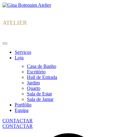
Skip
Gina
to
Botequim
content
ATELIER
Serviços
Loja
Casa de Banho
Escritório
Hall de Entrada
Jardim
Quarto
Sala de Estar
Sala de Jantar
Portfólio
Equipa
CONTACTAR
CONTACTAR