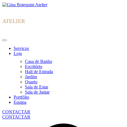
Skip
Gina
to
Botequim
content
ATELIER
Serviços
Loja
Casa de Banho
Escritório
Hall de Entrada
Jardim
Quarto
Sala de Estar
Sala de Jantar
Portfólio
Equipa
CONTACTAR
CONTACTAR