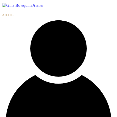
Gina
Botequim
ATELIER