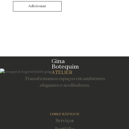
Adicionar
Limpar Filtros
Gina
Botequim
ATELIER
Transformamos espaços em ambientes
elegantes e acolhedores.
LINKS RÁPIDOS
Serviços