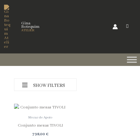
Skip
to
content
Gina
Botequim
ATELIER
SHOW FILTERS
Mesas de Apoio
Conjunto mesas TIVOLI
Categorias
798,00
€