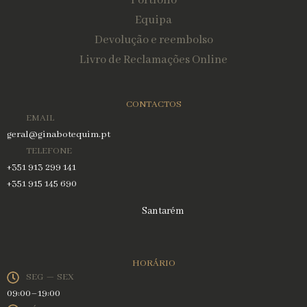
Portfólio
Equipa
Devolução e reembolso
Livro de Reclamações Online
CONTACTOS
EMAIL
geral@ginabotequim.pt
TELEFONE
+351 913 299 141
+351 915 145 690
Santarém
HORÁRIO
SEG — SEX
09:00–19:00