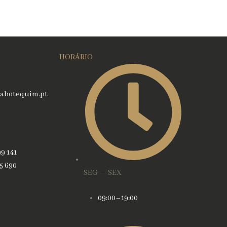
HORÁRIO
abotequim.pt
99 141
45 690
SEG — SEX
09:00–19:00