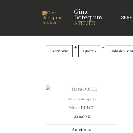
Skip
Gina
to
Botequim
SERV
content
ATELIER
Escritório
Quarto
Sala de Esta
Limpar
Filtros
Móveis de Apoio
Mesa DULCE
240,00
€
Adicionar