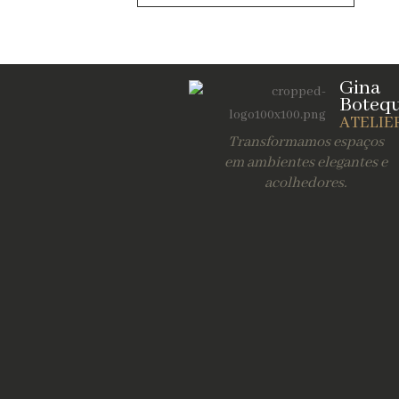
Gina
Boteq
ATELIE
Transformamos espaços
em ambientes elegantes e
acolhedores.