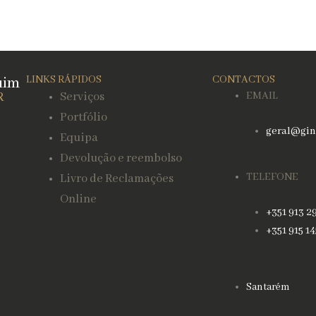
uim
LINKS RÁPIDOS
CONTACTOS
R
Serviços
EMAIL
Portfólio
geral@gin
Equipa
Devolução e reembolso
TELEFONE
Livro de Reclamações
Online
+351 913 2
+351 915 1
Santarém