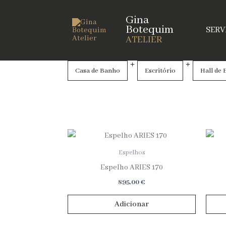
Skip
Gina
to
Botequim
SERV
content
ATELIER
Casa de Banho
Escritório
Hall de 
Preços
L
F
Espelhos
Espelho ARIES 170
895,00
€
Adicionar