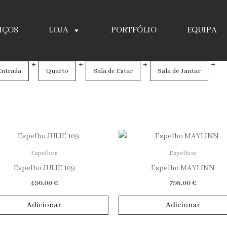
IÇOS
LOJA
PORTFÓLIO
EQUIPA
Entrada
Quarto
Sala de Estar
Sala de Jantar
impar
iltros
Espelhos
Espelhos
Espelho JULIE 109
Espelho MAYLINN
490,00
€
798,00
€
Adicionar
Adicionar