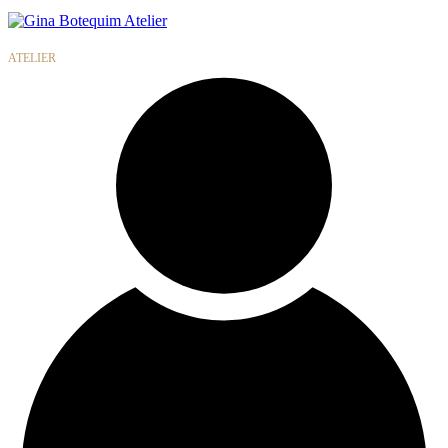
Gina
Botequim
ATELIER