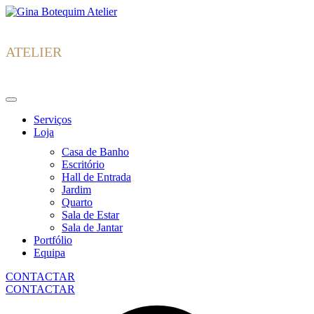
Skip
Gina
to
Botequim
content
ATELIER
Serviços
Loja
Casa de Banho
Escritório
Hall de Entrada
Jardim
Quarto
Sala de Estar
Sala de Jantar
Portfólio
Equipa
CONTACTAR
CONTACTAR