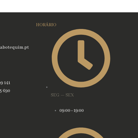
HORÁRIO
abotequim.pt
99 141
45 690
SEG — SEX
09:00–19:00