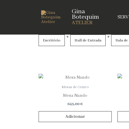
Skip
Gina
to
Botequim
SERV
content
ATELIER
Escritório
Hall de Entrada
Sala de
Preços
L
F
Mesas de Centro
Mesa Nando
645,00
€
Adicionar