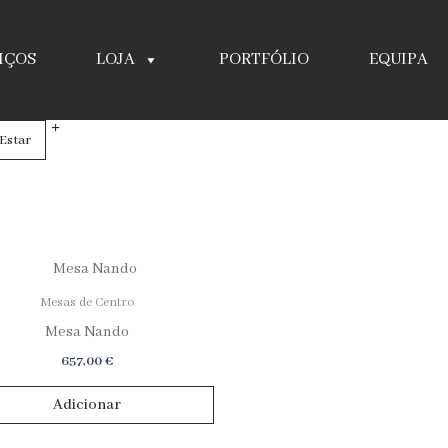
IÇOS
LOJA
PORTFÓLIO
EQUIPA
 Estar
impar
iltros
Mesas de Centro
Mesa Nando
657,00
€
Adicionar