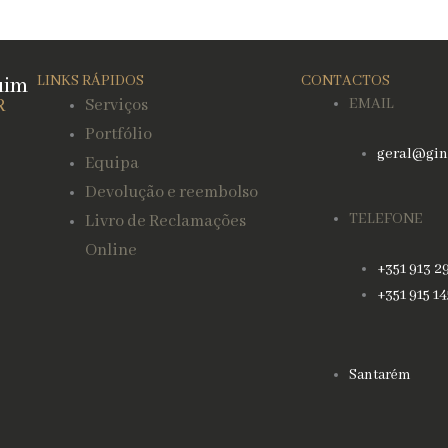
uim
LINKS RÁPIDOS
CONTACTOS
R
Serviços
EMAIL
Portfólio
geral@gin
Equipa
Devolução e reembolso
TELEFONE
Livro de Reclamações
Online
+351 913 2
+351 915 1
Santarém