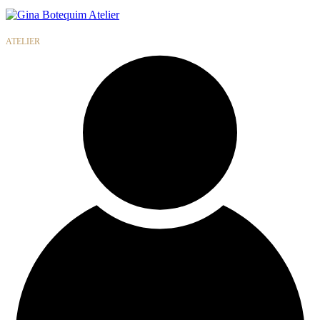
Gina
Botequim
ATELIER