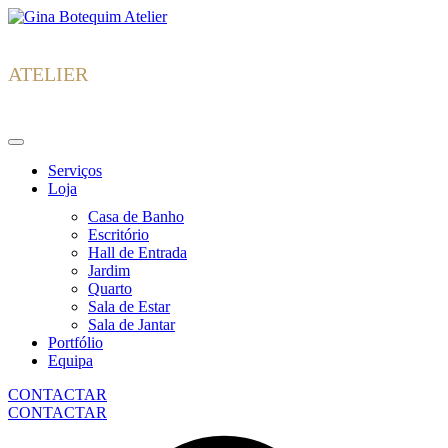
Skip
Gina
to
Botequim
content
ATELIER
Serviços
Loja
Casa de Banho
Escritório
Hall de Entrada
Jardim
Quarto
Sala de Estar
Sala de Jantar
Portfólio
Equipa
CONTACTAR
CONTACTAR