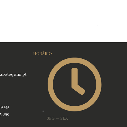
HORÁRIO
abotequim.pt
99 141
45 690
SEG — SEX