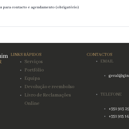
s para contacto e agendamento (obrigatório)
uim
LINKS RÁPIDOS
CONTACTOS
R
Serviços
EMAIL
Portfólio
geral@gin
Equipa
Devolução e reembolso
TELEFONE
Livro de Reclamações
Online
+351 913 2
+351 915 1