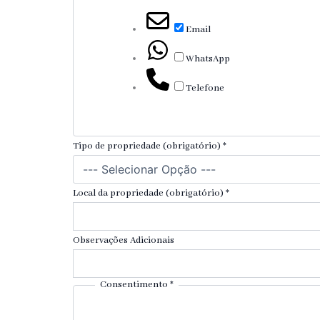
Email
WhatsApp
Telefone
Tipo de propriedade (obrigatório)
*
Local da propriedade (obrigatório)
*
Observações Adicionais
Consentimento
*
(
o