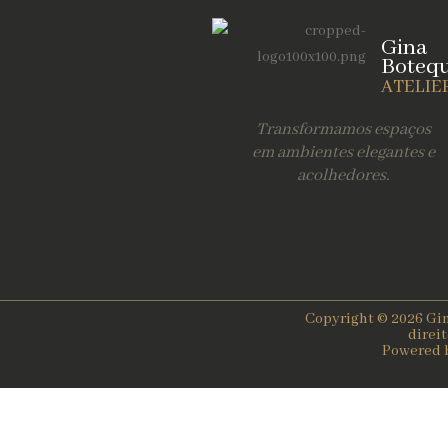
Gina
Boteq
ATELIE
Transformamos espaços
em ambientes elegantes e
acolhedores.
Copyright © 2026 Gin
direi
Powered 