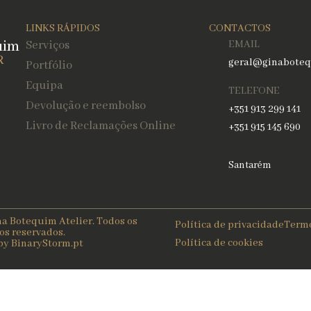
LINKS RÁPIDOS
CONTACTOS
uim
Serviços
EMAIL
R
geral@ginaboteq
Portfólio
Equipa
TELEFONE
Devolução e reembolso
+351 913 299 141
Livro de Reclamações Online
+351 915 145 690
Santarém
a Botequim Atelier. Todos os
Política de privacidade
Termo
tos reservados.
Política de cookies
by BinaryStorm.pt